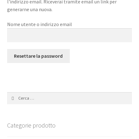
l'indirizzo email. Riceverai tramite email un link per
Contatti
generarne una nuova.
Nome utente o indirizzo email
Resettare la password
Ricerca
per:
Categorie prodotto