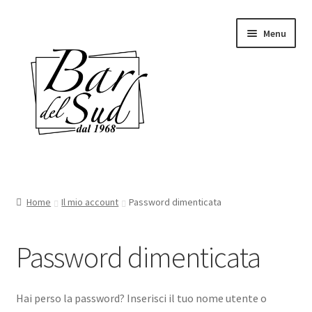
Vai
Vai
Menu
alla
al
navigazione
contenuto
Home
Home
Il mio account
Password dimenticata
Chi siamo
Password dimenticata
Shop
Servizi
Hai perso la password? Inserisci il tuo nome utente o