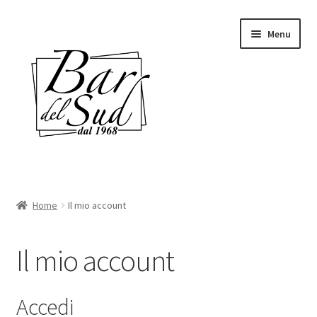
Vai
Vai
Menu
alla
al
navigazione
contenuto
Home
Home
Il mio account
Chi siamo
Il mio account
Shop
Servizi
Accedi